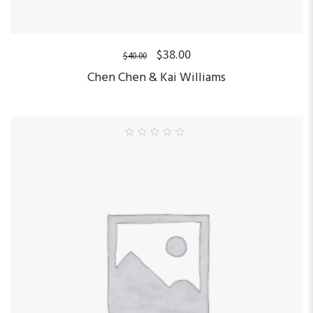
$
38.00
$
40.00
Chen Chen & Kai Williams
0
out
of
5