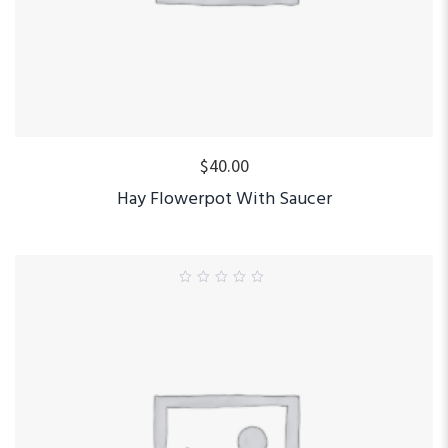
$
40.00
Hay Flowerpot With Saucer
0
out
of
5