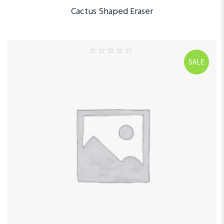
Cactus Shaped Eraser
0
SALE
out
of
5