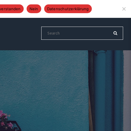
Altenberger Str. 24, 51399 Burscheid
Tel.: 02174 892837
verstanden
Nein
Datenschutzerklärung