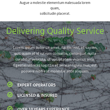
Augue a molestie elementum malesuada lorem
quam,
sollicitudin placerat.
Delivering Quality Service
Lorem ipsum dolor sit amet, facilisi nisl, et sapien,
quis quam at id rutrum convallis, consequat nulla
curabitur vehicula, ut voluptatem vivamus arcu.
Egestas ultrices sagittis et aenean ligula mus, est
posuere nibh elit molestie ante aliquam.
EXPERT OPERATORS
LICENSED & INSURED
OVER 10 YEARS EXPERIENCE