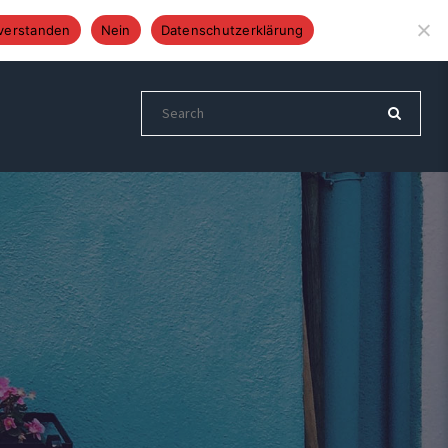
Altenberger Str. 24, 51399 Burscheid
Tel.: 02174 892837
verstanden
Nein
Datenschutzerklärung