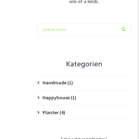
one-of-a-kinds.
Kategorien
Handmade
(1)
Happyhouse
(1)
Planter
(4)
Easy care houseplants